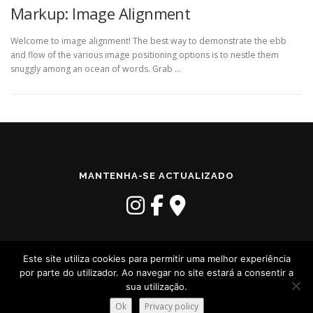
Markup: Image Alignment
Welcome to image alignment! The best way to demonstrate the ebb
and flow of the various image positioning options is to nestle them
snuggly among an ocean of words. Grab …
MANTENHA-SE ACTUALIZADO
Este site utiliza cookies para permitir uma melhor experiência
por parte do utilizador. Ao navegar no site estará a consentir a
sua utilização.
Copyright © 2026 Seriplaca
–
Tema
OnePress
por FameThemes
Ok
Privacy policy